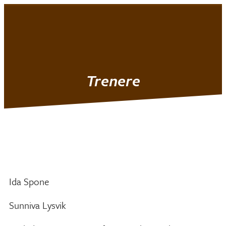
Mjøndalen IF
|
Turn
Trenere
Ida Spone
Sunniva Lysvik