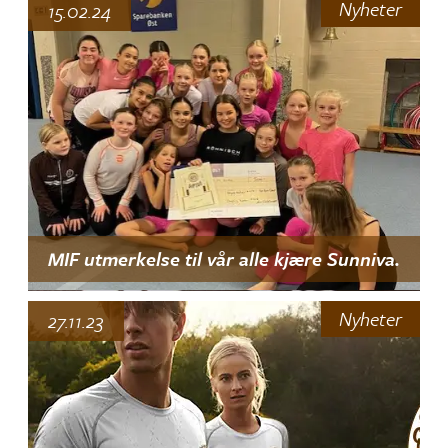
Nyheter
15.02.24
MIF utmerkelse til vår alle kjære Sunniva.
Nyheter
27.11.23