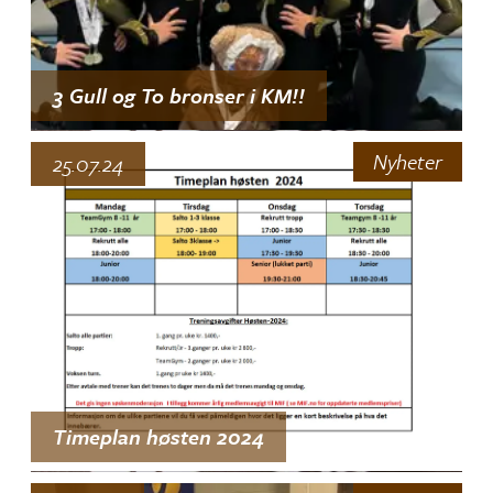
3 Gull og To bronser i KM!!
Stolte Rekrutter i helgens KM i Sarpsborg
Nyheter
25.07.24
Timeplan høsten 2024