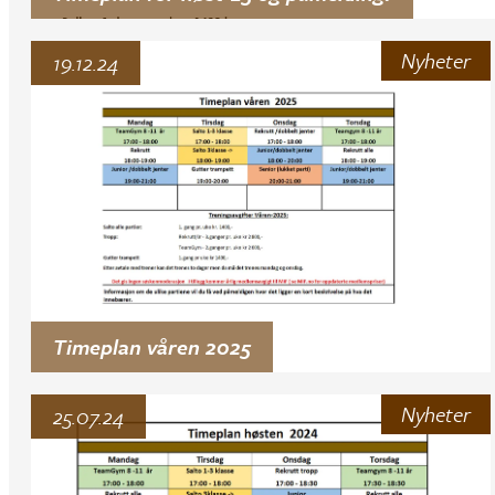
Nyheter
19.12.24
Timeplan våren 2025
Nyheter
25.07.24