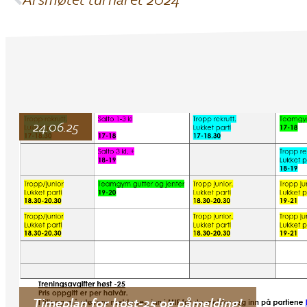
24.06.25
Timeplan for høst-25 og påmelding!