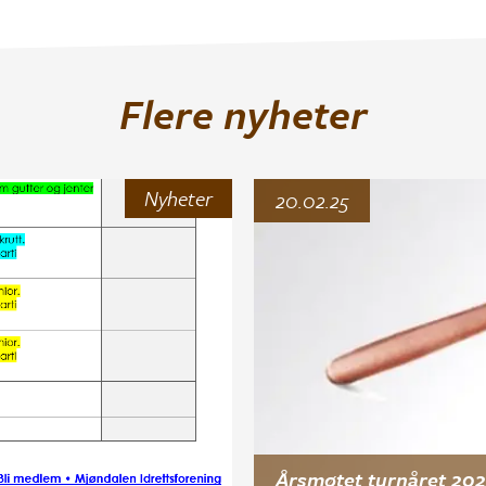
Flere nyheter
Nyheter
20.02.25
Årsmøtet turnåret 20