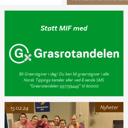
Støtt MIF med
Bli Grasrotgiver i dag! Du kan bli grasrotgiver i alle
Norsk Tippings kanaler eller ved å sende SMS
”Grasrotandelen 937739443” til 60000
Nyheter
15.02.24