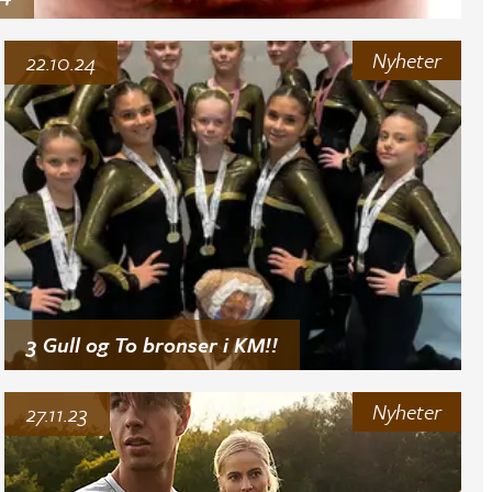
Nyheter
22.10.24
3 Gull og To bronser i KM!!
Nyheter
27.11.23