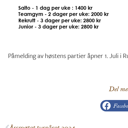
Påmelding av høstens partier åpner 1. Juli i R
Del me
Facebo
Årsmøtet turnåret 2024