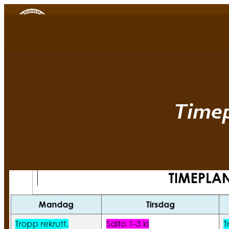
Mjøndalen IF
|
Turn
Timep