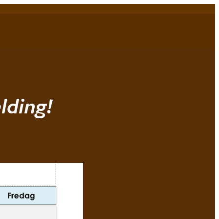
Bli medlem!
Min idrett
MENY
lding!