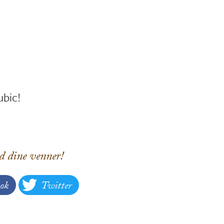
ubic!
d dine venner!
ok
Twitter